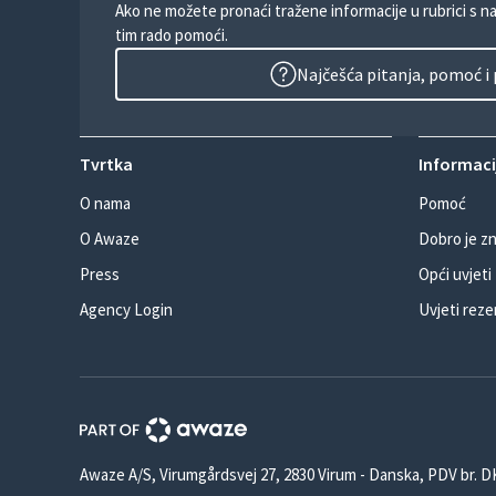
Ako ne možete pronaći tražene informacije u rubrici s n
tim rado pomoći.
Najčešća pitanja, pomoć i
Tvrtka
Informacij
O nama
Pomoć
O Awaze
Dobro je zn
Press
Opći uvjeti
Agency Login
Uvjeti reze
Awaze A/S, Virumgårdsvej 27, 2830 Virum - Danska, PDV br. 