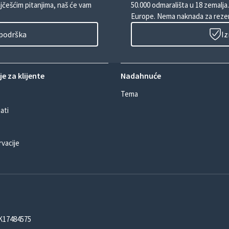
ajčešćim pitanjima, naš će vam
50.000 odmarališta u 18 zemalja
Europe. Nema naknada za rezer
 podrška
Iz
e za klijente
Nadahnuće
Tema
ati
rvacije
DK17484575