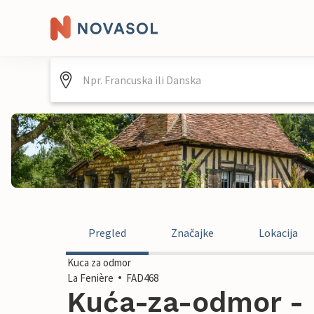
Pregled
Značajke
Lokacija
Kuca za odmor
La Fenière
FAD468
Kuća-za-odmor - L