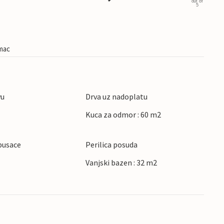
out of
5
imac
vu
Drva uz nadoplatu
Kuca za odmor : 60 m2
pusace
Perilica posuda
Vanjski bazen : 32 m2