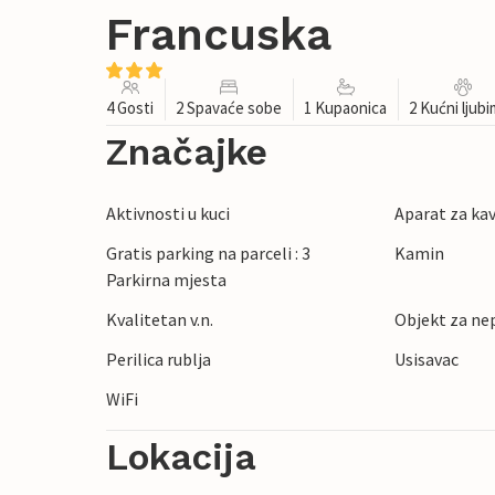
Francuska
4 Gosti
2 Spavaće sobe
1 Kupaonica
2 Kućni ljub
Značajke
Aktivnosti u kuci
Aparat za ka
Gratis parking na parceli : 3
Kamin
Parkirna mjesta
Kvalitetan v.n.
Objekt za ne
Perilica rublja
Usisavac
WiFi
Lokacija