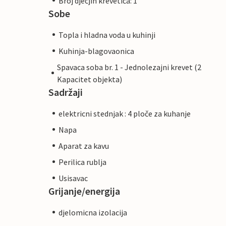
Broj dječjih krevetića: 1
Sobe
Topla i hladna voda u kuhinji
Kuhinja-blagovaonica
Spavaca soba br. 1 - Jednolezajni krevet (2
Kapacitet objekta)
Sadržaji
elektricni stednjak : 4 ploče za kuhanje
Napa
Aparat za kavu
Perilica rublja
Usisavac
Grijanje/energija
djelomicna izolacija