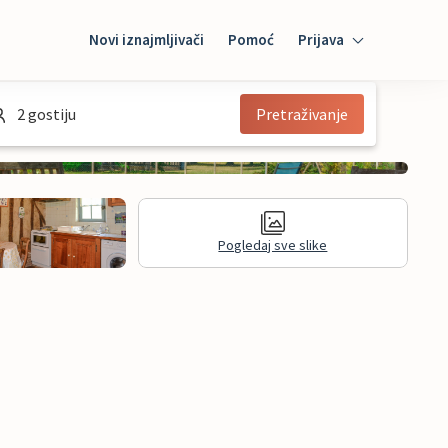
Novi iznajmljivači
Pomoć
Prijava
Prijava
2 gostiju
Pretraživanje
Mybooking
Iznajmljivač
Pogledaj sve slike