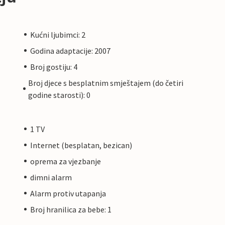
Kućni ljubimci: 2
Godina adaptacije: 2007
Broj gostiju: 4
Broj djece s besplatnim smještajem (do četiri
godine starosti): 0
1 TV
Internet (besplatan, bezican)
oprema za vjezbanje
dimni alarm
Alarm protiv utapanja
Broj hranilica za bebe: 1