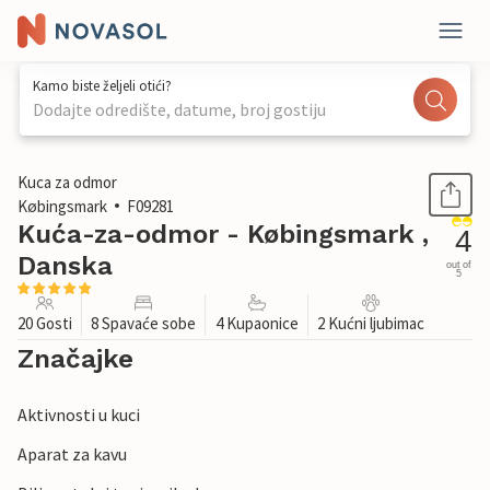
Kamo biste željeli otići?
Dodajte odredište, datume, broj gostiju
1 / 31
Kuca za odmor
Købingsmark
F09281
Kuća-za-odmor - Købingsmark ,
4
Danska
out of
5
20 Gosti
8 Spavaće sobe
4 Kupaonice
2 Kućni ljubimac
Značajke
Aktivnosti u kuci
Aparat za kavu