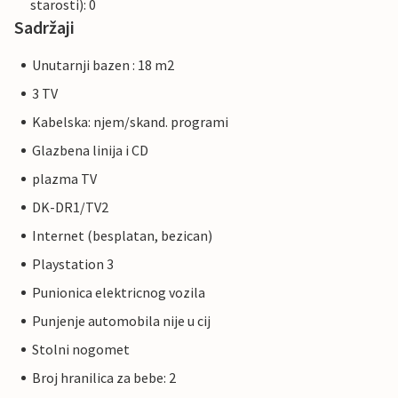
starosti): 0
Sadržaji
Unutarnji bazen : 18 m2
3 TV
Kabelska: njem/skand. programi
Glazbena linija i CD
plazma TV
DK-DR1/TV2
Internet (besplatan, bezican)
Playstation 3
Punionica elektricnog vozila
Punjenje automobila nije u cij
Stolni nogomet
Broj hranilica za bebe: 2