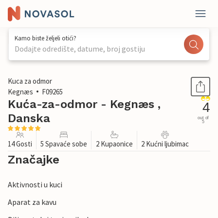
Kamo biste željeli otići?
Dodajte odredište, datume, broj gostiju
1 / 31
Kuca za odmor
Kegnæs
F09265
Kuća-za-odmor - Kegnæs ,
4
Danska
out of
5
14 Gosti
5 Spavaće sobe
2 Kupaonice
2 Kućni ljubimac
Značajke
Aktivnosti u kuci
Aparat za kavu