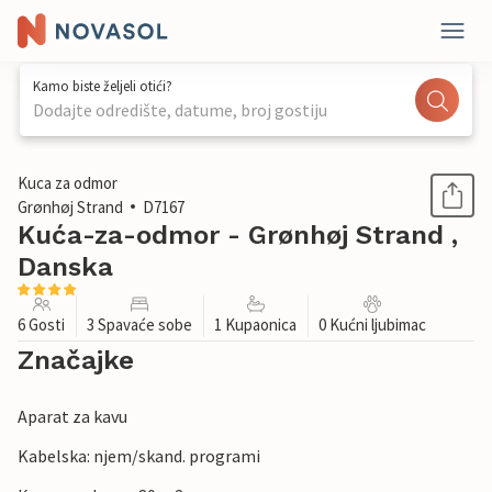
Kamo biste željeli otići?
Dodajte odredište, datume, broj gostiju
1 / 14
Kuca za odmor
Grønhøj Strand
D7167
Kuća-za-odmor - Grønhøj Strand ,
Danska
6 Gosti
3 Spavaće sobe
1 Kupaonica
0 Kućni ljubimac
Značajke
Aparat za kavu
Kabelska: njem/skand. programi