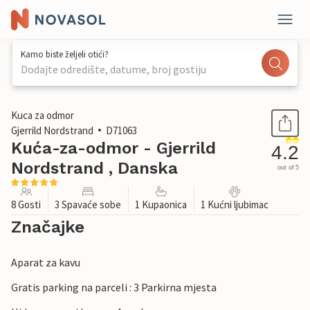
Kamo biste željeli otići?
Dodajte odredište, datume, broj gostiju
1 / 33
Kuca za odmor
Gjerrild Nordstrand
D71063
Kuća-za-odmor - Gjerrild
4.2
Nordstrand , Danska
out of 5
8 Gosti
3 Spavaće sobe
1 Kupaonica
1 Kućni ljubimac
Značajke
Aparat za kavu
Gratis parking na parceli : 3 Parkirna mjesta