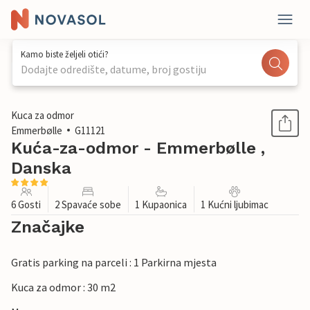
Kamo biste željeli otići?
Dodajte odredište, datume, broj gostiju
1 / 32
Kuca za odmor
Emmerbølle
G11121
Kuća-za-odmor - Emmerbølle ,
Danska
6 Gosti
2 Spavaće sobe
1 Kupaonica
1 Kućni ljubimac
Značajke
Gratis parking na parceli : 1 Parkirna mjesta
Kuca za odmor : 30 m2