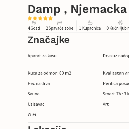
Damp , Njemacka
4 Gosti
2 Spavaće sobe
1 Kupaonica
0 Kućni ljub
Značajke
Aparat za kavu
Drva uz nado
Kuca za odmor : 83 m2
Kvalitetan v.n
Pec na drva
Perilica posu
Sauna
Smart TV : 3 
Usisavac
Vrt
WiFi