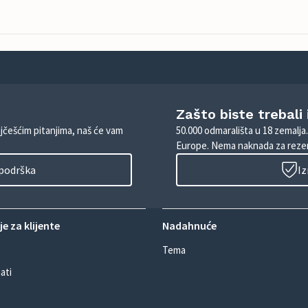
Zašto biste trebali
ajčešćim pitanjima, naš će vam
50.000 odmarališta u 18 zemalja
Europe. Nema naknada za rezer
 podrška
Iz
e za klijente
Nadahnuće
Tema
ati