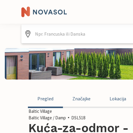
Pregled
Značajke
Lokacija
Baltic Village
Baltic Village / Damp
DSL518
Kuća-za-odmor - B