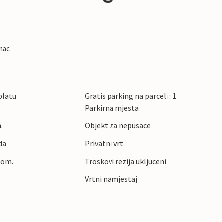
imac
platu
Gratis parking na parceli : 1
Parkirna mjesta
.
Objekt za nepusace
da
Privatni vrt
kom.
Troskovi rezija ukljuceni
Vrtni namjestaj