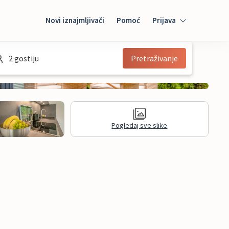
Novi iznajmljivači
Pomoć
Prijava
Prijava
2 gostiju
Pretraživanje
Mybooking
Iznajmljivač
Pogledaj sve slike