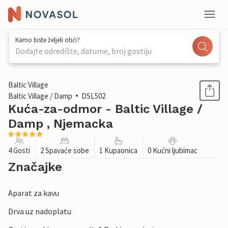
Kamo biste željeli otići?
Dodajte odredište, datume, broj gostiju
1 / 13
Baltic Village
Baltic Village / Damp
DSL502
Kuća-za-odmor - Baltic Village /
Damp , Njemacka
4 Gosti
2 Spavaće sobe
1 Kupaonica
0 Kućni ljubimac
Značajke
Aparat za kavu
Drva uz nadoplatu