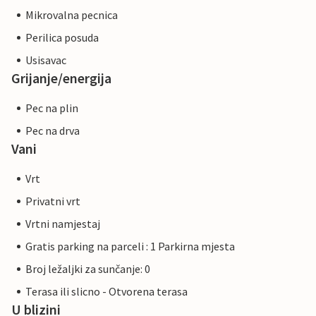
Mikrovalna pecnica
Perilica posuda
Usisavac
Grijanje/energija
Pec na plin
Pec na drva
Vani
Vrt
Privatni vrt
Vrtni namjestaj
Gratis parking na parceli : 1 Parkirna mjesta
Broj ležaljki za sunčanje: 0
Terasa ili slicno - Otvorena terasa
U blizini