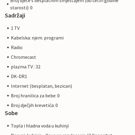
Broj djece s besplatnim smještajem (do četiri godine
starosti): 0
Sadržaji
1 TV
Kabelska: njem. programi
Radio
Chromecast
plazma TV : 32
DK-DR1
Internet (besplatan, bezican)
Broj hranilica za bebe: 0
Broj dječjih krevetića: 0
Sobe
Topla i hladna voda u kuhinji