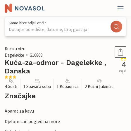
Kamo biste željeli otići?
Dodajte odredište, datume, broj gostiju
1 / 16
Kuca u nizu
Dageløkke
G10868
Kuća-za-odmor - Dageløkke ,
4
Danska
out of
5
4 Gosti
1 Spavaća soba
1 Kupaonica
2 Kućni ljubimac
Značajke
Aparat za kavu
Djelomican pogled na more