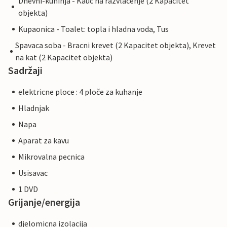
Dnevni-kuhinja - Kauc na razvlacenje (2 Kapacitet
objekta)
Kupaonica - Toalet: topla i hladna voda, Tus
Spavaca soba - Bracni krevet (2 Kapacitet objekta), Krevet
na kat (2 Kapacitet objekta)
Sadržaji
elektricne ploce : 4 ploče za kuhanje
Hladnjak
Napa
Aparat za kavu
Mikrovalna pecnica
Usisavac
1 DVD
Grijanje/energija
djelomicna izolacija