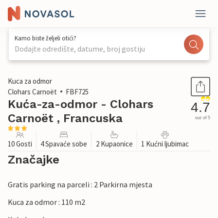
Kamo biste željeli otići?
Dodajte odredište, datume, broj gostiju
1 / 24
Kuca za odmor
Clohars Carnoët
FBF725
Kuća-za-odmor - Clohars
4.7
Carnoët , Francuska
out of 5
10 Gosti
4 Spavaće sobe
2 Kupaonice
1 Kućni ljubimac
Značajke
Gratis parking na parceli : 2 Parkirna mjesta
Kuca za odmor : 110 m2