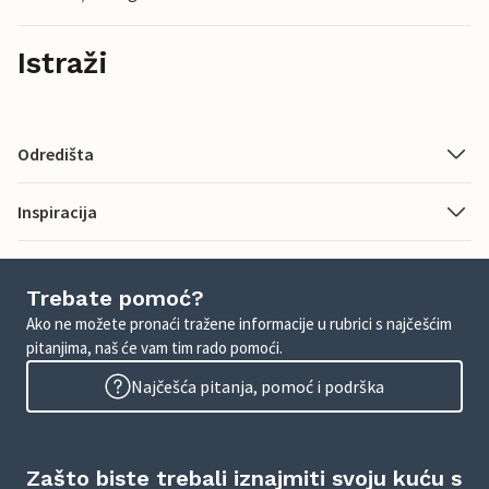
Istraži
Odredišta
Inspiracija
Trebate pomoć?
Ako ne možete pronaći tražene informacije u rubrici s najčešćim
pitanjima, naš će vam tim rado pomoći.
Najčešća pitanja, pomoć i podrška
Zašto biste trebali iznajmiti svoju kuću s